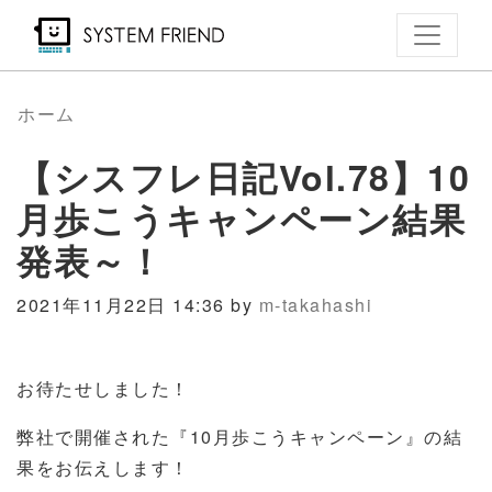
メ
イ
ン
コ
ホーム
ン
【シスフレ日記Vol.78】10
テ
ン
月歩こうキャンペーン結果
ツ
発表～！
に
移
2021年11月22日 14:36 by
m-takahashi
動
お待たせしました！
弊社で開催された『
10
月歩こうキャンペーン』の結
果をお伝えします！