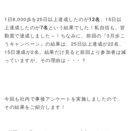
1
日
8,000
歩を
25
日以上達成したのが
12
名
、
15
日以
上達成したのが
7
名
という結果でした！私自信も、皆
勤賞で達成しました～！ちなみに、前回の『
3
月歩こ
うキャンペーン』の結果は、
25
日以上達成が
22
名、
15
日達成が
2
名。結果だけ見ると前回より参加者は減
っていますが、その理由は・・・？
今回も社内で事後アンケートを実施しましたので、
その結果をご紹介します！