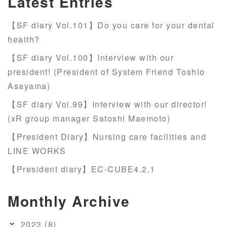
Latest Entries
【SF diary Vol.101】Do you care for your dental
health?
【SF diary Vol.100】Interview with our
president! (President of System Friend Toshio
Asayama)
【SF diary Vol.99】Interview with our director!
(xR group manager Satoshi Maemoto)
【President Diary】Nursing care facilities and
LINE WORKS
【President diary】EC-CUBE4.2.1
Monthly Archive
2023 (8)