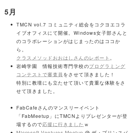
5月
TMCN vol.7 コミュニティ総会をコクヨエコラ
イブオフィスにて開催。Windows女子部さんと
のコラボレーションがはじまったのはココか
ら。
クラスメソッドおおはしさんのレポート
。
岩崎学園 情報技術専門学校の
プログラミング
コンテストで審査員
をさせて頂きました！
特別に教壇にも立たせて頂いて貴重な体験をさ
せて頂きました。
FabCafeさんのマンスリーイベント
「FabMeetup」にTMCNよりプレゼンターが登
場するので
応援に行きました
ｗ
Microsoft Ventures Meetup
@ ザ・プリンスパ