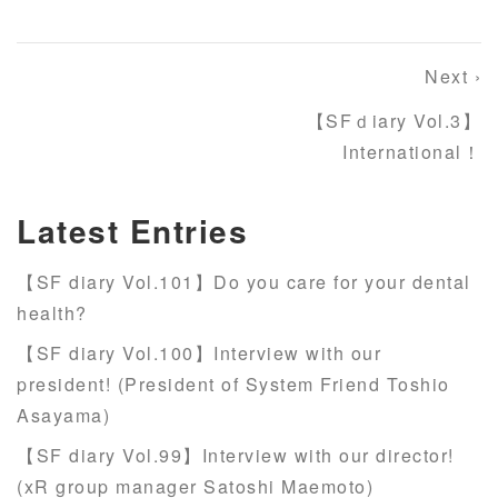
Next ›
【SFｄiary Vol.3】
International！
Latest Entries
【SF diary Vol.101】Do you care for your dental
health?
【SF diary Vol.100】Interview with our
president! (President of System Friend Toshio
Asayama)
【SF diary Vol.99】Interview with our director!
(xR group manager Satoshi Maemoto)