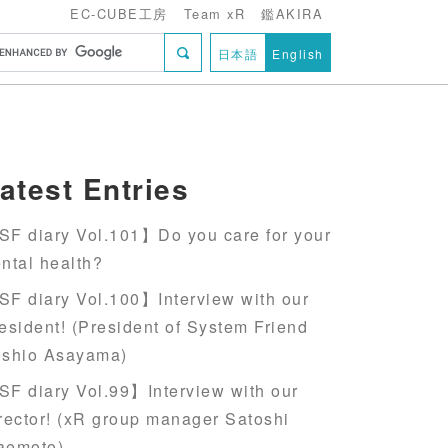
EC-CUBE工房
Team xR
鑑AKIRA
日本語
English
atest Entries
F diary Vol.101】Do you care for your
ntal health?
F diary Vol.100】Interview with our
esident! (President of System Friend
oshio Asayama)
F diary Vol.99】Interview with our
rector! (xR group manager Satoshi
aemoto)