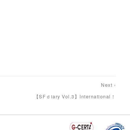
Next ›
【SFｄiary Vol.3】International！