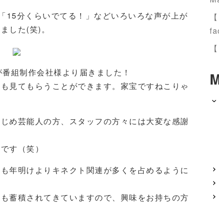
とか「15分くらいでてる！」などいろいろな声が上が
【
ました(笑)。
fa
【
が番組制作会社様より届きました！
M
にも見てもらうことができます。家宝ですねこりゃ
はじめ芸能人の方、スタッフの方々には大変な感謝
いです（笑）
うも年明けよりキネクト関連が多くを占めるように
ウも蓄積されてきていますので、興味をお持ちの方