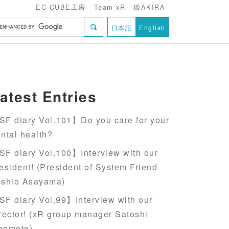
EC-CUBE工房
Team xR
鑑AKIRA
日本語
English
atest Entries
F diary Vol.101】Do you care for your
ntal health?
F diary Vol.100】Interview with our
esident! (President of System Friend
oshio Asayama)
F diary Vol.99】Interview with our
rector! (xR group manager Satoshi
aemoto)