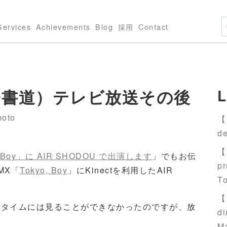
Services
Achievements
Blog
採用
Contact
エアー書道）テレビ放送その後
L
oto
【S
de
【S
 Boy」に AIR SHODOU で出演します
」でもお伝
pr
MX「
Tokyo, Boy
」にKinectを利用したAIR
T
【S
ルタイムには見ることができなかったのですが、放
di
M