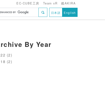
EC-CUBE工房
Team xR
鑑AKIRA
日本語
English
rchive By Year
22 (2)
18 (2)