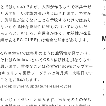
ことではないのですが、人間が作るもので不具合ゼ
【
限り必ず新しい攻撃方法が考え出されます。ですか
fa
が、脆弱性が全くないことを示唆するわけではあり
【
少ないから危険な脆弱性に誰も気づいていないだ
に考えると、むしろ、利用者が多く、脆弱性が発見
M
績があるEC-CUBEには健全な印象があります。
るWindowsでは毎月のように脆弱性が見つかり、
れはWindowsというOSの信頼性を損なうもの
います。重要なことは必ずWindowsアップデー
のセキュリティ更新プログラムは毎月第二火曜日です
ることをお勧めします。
ows/deployment/update/release-cycle
「ぜいじゃくせい」と読みます。言葉そのものがち
くて攻撃されると壊れる可能性があるという意味で