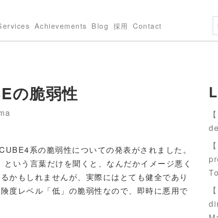
Services
Achievements
Blog
採用
Contact
BEの脆弱性
L
ma
【S
de
【S
EC-CUBE4系の脆弱性についての発表がされました。
pr
表」という言葉だけを聞くと、なんだかイメージ悪く
T
えるかもしれませんが、実際にはとても健全であり
【S
危険度レベル「低」の脆弱性なので、即時に悪用で
di
M