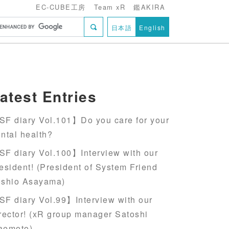
EC-CUBE工房
Team xR
鑑AKIRA
日本語
English
atest Entries
F diary Vol.101】Do you care for your
ntal health?
F diary Vol.100】Interview with our
esident! (President of System Friend
oshio Asayama)
F diary Vol.99】Interview with our
rector! (xR group manager Satoshi
aemoto)