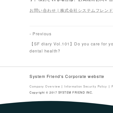
お問い合わせ | 株式会社システムフレンド | S
‹ Previous
【SF diary Vol.101】Do you care for y
dental health?
System Friend's Corporate website
Company Overview
Information Security Policy
Copyright © 2017 SYSTEM FRIEND INC.