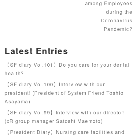
among Employees
during the
Coronavirus
Pandemic?
Latest Entries
【SF diary Vol.101】Do you care for your dental
health?
【SF diary Vol.100】Interview with our
president! (President of System Friend Toshio
Asayama)
【SF diary Vol.99】Interview with our director!
(xR group manager Satoshi Maemoto)
【President Diary】Nursing care facilities and