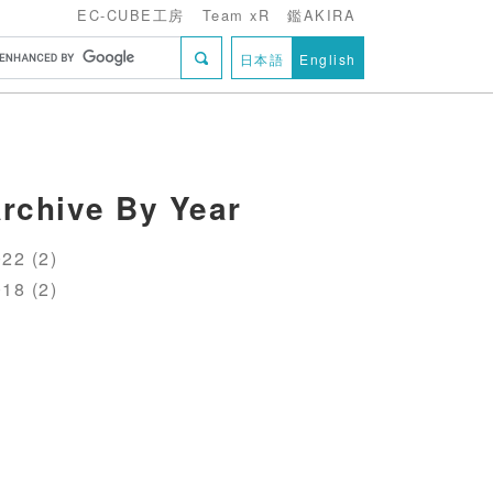
EC-CUBE工房
Team xR
鑑AKIRA
日本語
English
rchive By Year
22 (2)
18 (2)