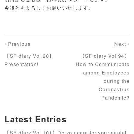
今後ともよろしくお願いいたします。
‹ Previous
Next ›
【SF diary Vol.28】
【SF diary Vol.94】
Presentation!
How to Communicate
among Employees
during the
Coronavirus
Pandemic?
Latest Entries
【SF diary Vol.101】Do you care for your dental