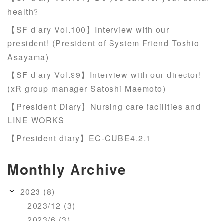
health?
【SF diary Vol.100】Interview with our
president! (President of System Friend Toshio
Asayama)
【SF diary Vol.99】Interview with our director!
(xR group manager Satoshi Maemoto)
【President Diary】Nursing care facilities and
LINE WORKS
【President diary】EC-CUBE4.2.1
Monthly Archive
2023 (8)
2023/12 (3)
2023/6 (3)