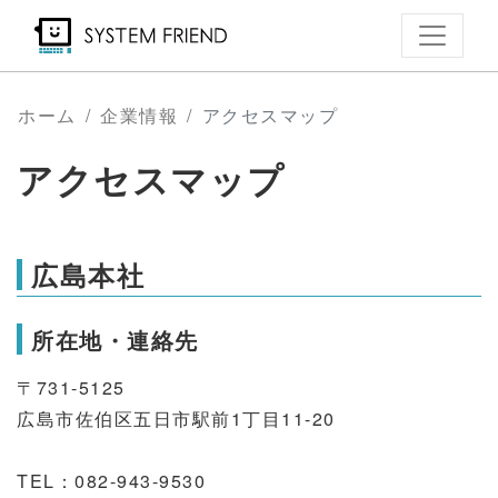
メ
イ
ン
コ
ホーム
企業情報
アクセスマップ
ン
アクセスマップ
テ
ン
ツ
に
広島本社
移
動
所在地・連絡先
〒731-5125
広島市佐伯区五日市駅前1丁目11-20
TEL：082-943-9530