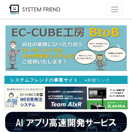
メ
イ
ン
コ
ン
テ
Previous
Next
ン
ツ
に
移
システムフレンドの事業サイト
※外部リンク
動