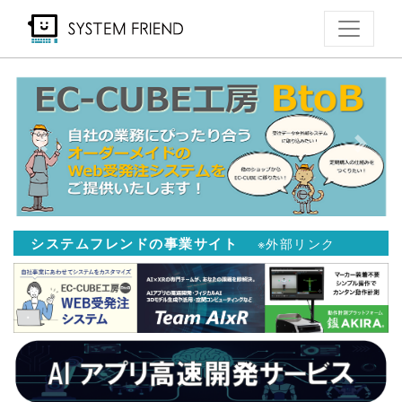
メ
イ
ン
コ
ン
テ
Previous
Next
ン
ツ
に
移
システムフレンドの事業サイト
※外部リンク
動