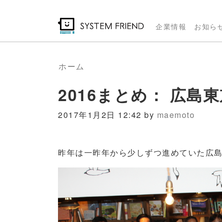
メ
イ
企業情報
お知ら
ン
コ
ン
ホーム
テ
2016まとめ： 広島東京
ン
ツ
2017年1月2日 12:42 by
maemoto
に
移
動
昨年は一昨年から少しずつ進めていた広島