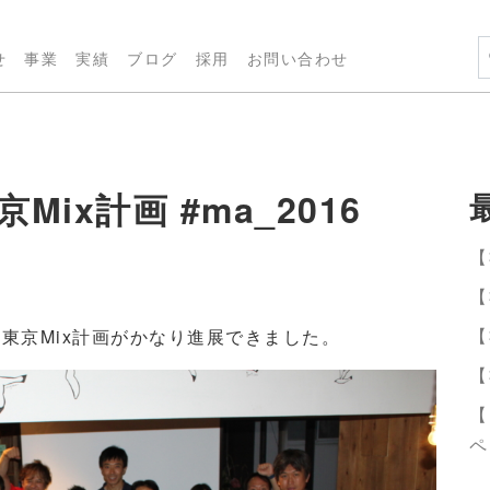
せ
事業
実績
ブログ
採用
お問い合わせ
Mix計画 #ma_2016
【
【
【
東京Mix計画がかなり進展できました。
【
【
ペ