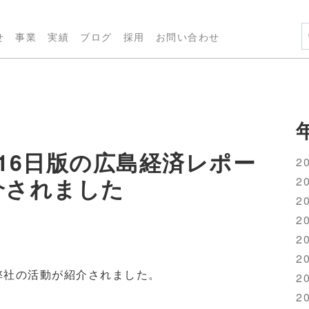
せ
事業
実績
ブログ
採用
お問い合わせ
16日版の広島経済レポー
20
介されました
20
20
20
20
20
に弊社の活動が紹介されました。
20
20