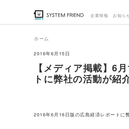
メ
イ
企業情報
お知ら
ン
コ
ン
ホーム
テ
ン
2016年6月15日
ツ
【メディア掲載】6月
に
トに弊社の活動が紹
移
動
2016年6月16日版の広島経済レポート