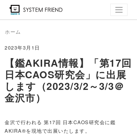
メ
イ
ン
コ
ホーム
ン
テ
2023年3月1日
ン
【鑑AKIRA情報】「第17回
ツ
日本CAOS研究会」に出展
に
移
します（2023/3/2～3/3＠
動
金沢市）
金沢で行われる 第17回 日本CAOS研究会に鑑
AKIRA®を現地で出展いたします。