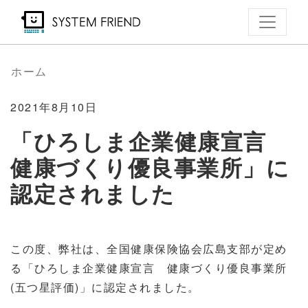
メ
イ
ン
コ
ホーム
ン
テ
2021年8月10日
ン
「ひろしま企業健康宣言
ツ
健康づくり優良事業所」に
に
移
認定されました
動
この度、弊社は、全国健康保険協会広島支部が定め
る「ひろしま企業健康宣言 健康づくり優良事業所
(五つ星評価)」に認定されました。