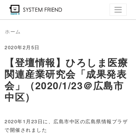
メ
イ
ン
コ
ホーム
ン
テ
2020年2月5日
ン
【登壇情報】ひろしま医療
ツ
関連産業研究会「成果発表
に
移
会」（2020/1/23＠広島市
動
中区）
2020年1月23日に、広島市中区の広島県情報プラザ
で開催されました