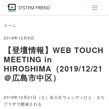
メ
イ
ン
コ
ホーム
ン
テ
2019年12月9日
ン
【登壇情報】WEB TOUCH
ツ
MEETING in
に
移
HIROSHIMA（2019/12/21
動
＠広島市中区）
2019年12月21日（土）合人社ウェンディひと・まち
プラザで開催される