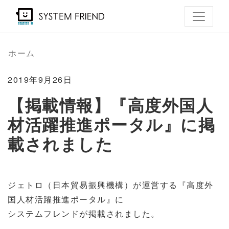
メ
イ
ン
コ
ホーム
ン
テ
2019年9月26日
ン
【掲載情報】『高度外国人
ツ
材活躍推進ポータル』に掲
に
移
載されました
動
ジェトロ（日本貿易振興機構）が運営する『高度外
国人材活躍推進ポータル』に
システムフレンドが掲載されました。