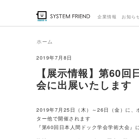
メ
イ
企業情報
お知ら
ン
コ
ン
ホーム
テ
ン
2019年7月8日
ツ
【展示情報】第60回
に
会に出展いたします
移
動
2019年7月25日（木）～26日（金）
ター他で開催されます
『第60回日本人間ドック学会学術大会』に