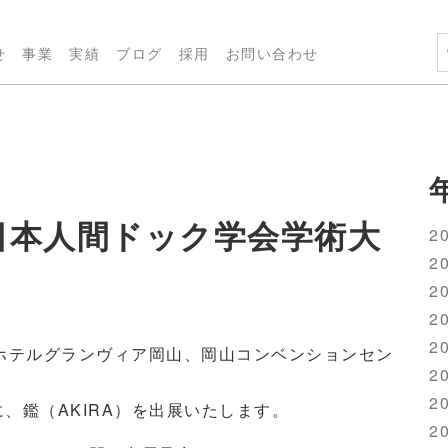
せ
事業
実績
ブログ
採用
お問い合わせ
日本人間ドック学会学術大
20
20
20
20
20
に、ホテルグランヴィア岡山、岡山コンベンションセン
20
20
、鑑（AKIRA）を出展いたします。
20